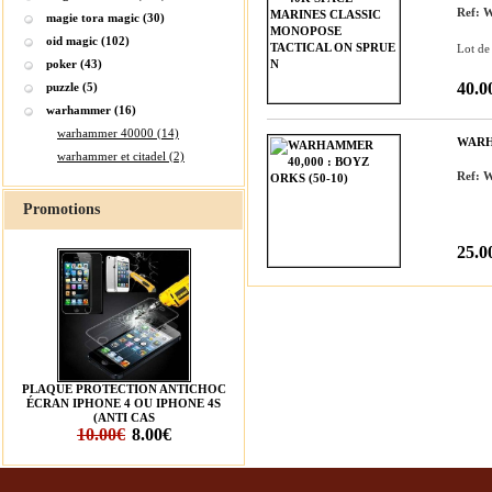
Ref:
magie tora magic (30)
oid magic (102)
Lot de
poker (43)
40.0
puzzle (5)
warhammer (16)
warhammer 40000 (14)
WARHA
warhammer et citadel (2)
Ref:
Promotions
25.0
PLAQUE PROTECTION ANTICHOC
ÉCRAN IPHONE 4 OU IPHONE 4S
(ANTI CAS
10.00€
8.00€