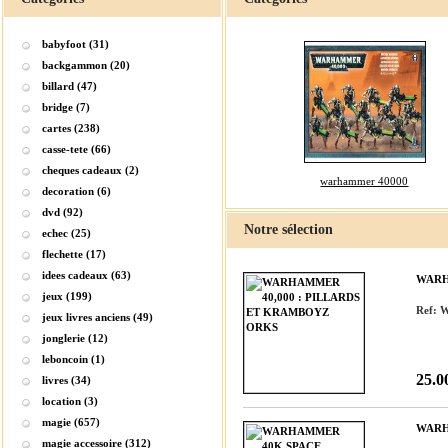
babyfoot (31)
backgammon (20)
billard (47)
bridge (7)
cartes (238)
casse-tete (66)
cheques cadeaux (2)
warhammer 40000
decoration (6)
dvd (92)
Notre sélection
echec (25)
flechette (17)
idees cadeaux (63)
WARH
jeux (199)
Ref:
jeux livres anciens (49)
jonglerie (12)
leboncoin (1)
25.0
livres (34)
location (3)
magie (657)
WARH
magie accessoire (312)