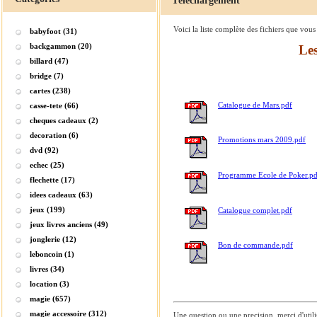
Téléchargement
Voici la liste complète des fichiers que vous
babyfoot (31)
backgammon (20)
Les
billard (47)
bridge (7)
cartes (238)
Catalogue de Mars.pdf
casse-tete (66)
cheques cadeaux (2)
decoration (6)
Promotions mars 2009.pdf
dvd (92)
echec (25)
Programme Ecole de Poker.pd
flechette (17)
idees cadeaux (63)
jeux (199)
Catalogue complet.pdf
jeux livres anciens (49)
jonglerie (12)
Bon de commande.pdf
leboncoin (1)
livres (34)
location (3)
magie (657)
magie accessoire (312)
Une question ou une precision, merci d'utili