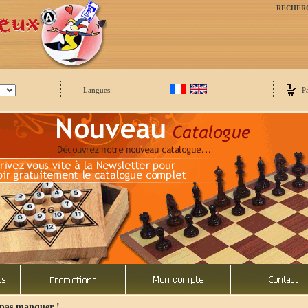
RECHER
Langues:
P
 pas manquer !