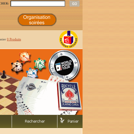
CHER:
anier
0 Produits