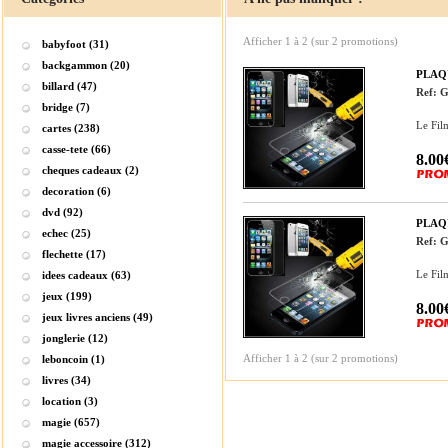
Afficher
1
à
2
(sur
2
promotions)
babyfoot (31)
backgammon (20)
PLAQ
billard (47)
Ref: 
bridge (7)
Le Fil
cartes (238)
casse-tete (66)
8.00
cheques cadeaux (2)
decoration (6)
dvd (92)
PLAQ
echec (25)
Ref: 
flechette (17)
Le Fil
idees cadeaux (63)
jeux (199)
8.00
jeux livres anciens (49)
jonglerie (12)
Afficher
1
à
2
(sur
2
promotions)
leboncoin (1)
livres (34)
location (3)
magie (657)
magie accessoire (312)