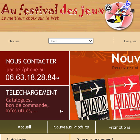
Devises:
Langues:
Catégories
A ne pas manquer !