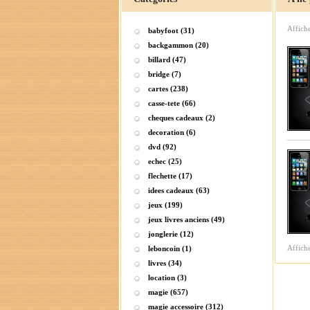
Affich
babyfoot (31)
backgammon (20)
billard (47)
bridge (7)
cartes (238)
casse-tete (66)
cheques cadeaux (2)
decoration (6)
dvd (92)
echec (25)
flechette (17)
idees cadeaux (63)
jeux (199)
jeux livres anciens (49)
jonglerie (12)
Affich
leboncoin (1)
livres (34)
location (3)
magie (657)
magie accessoire (312)