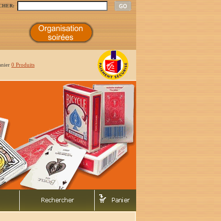
CHER:
anier
0 Produits