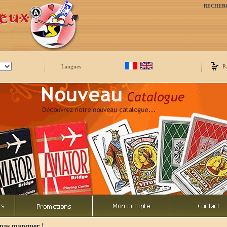
RECHER
Langues:
P
 pas manquer !