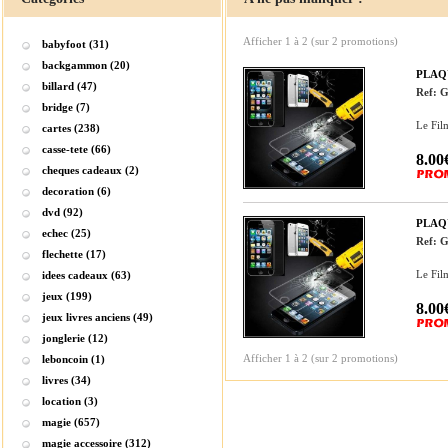
Afficher
1
à
2
(sur
2
promotions)
babyfoot (31)
backgammon (20)
PLAQ
billard (47)
Ref: 
bridge (7)
Le Fil
cartes (238)
casse-tete (66)
8.00
cheques cadeaux (2)
decoration (6)
dvd (92)
PLAQ
echec (25)
Ref: 
flechette (17)
Le Fil
idees cadeaux (63)
jeux (199)
8.00
jeux livres anciens (49)
jonglerie (12)
Afficher
1
à
2
(sur
2
promotions)
leboncoin (1)
livres (34)
location (3)
magie (657)
magie accessoire (312)