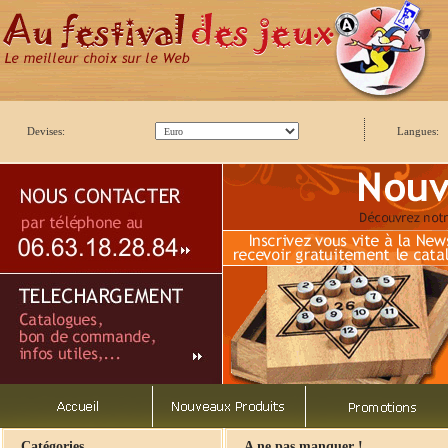
Devises:
Langues:
Catégories
A ne pas manquer !