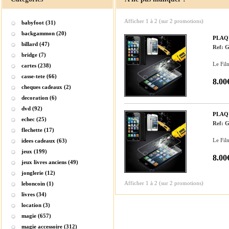
Afficher
1
à
2
(sur
2
promotions)
babyfoot (31)
backgammon (20)
PLAQ
billard (47)
Ref: 
bridge (7)
Le Fil
cartes (238)
casse-tete (66)
8.00
cheques cadeaux (2)
decoration (6)
dvd (92)
PLAQ
echec (25)
Ref: 
flechette (17)
Le Fil
idees cadeaux (63)
jeux (199)
8.00
jeux livres anciens (49)
jonglerie (12)
Afficher
1
à
2
(sur
2
promotions)
leboncoin (1)
livres (34)
location (3)
magie (657)
magie accessoire (312)