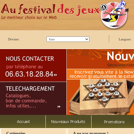
Devises:
Langues:
Catégories
A ne pas manquer !