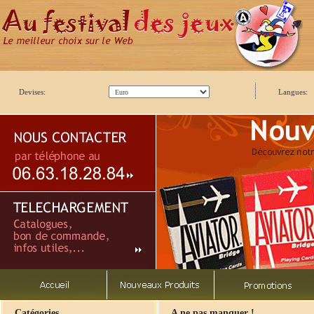
Devises:
Langues:
Catégories
A ne pas manquer !