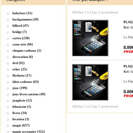
Afficher
1
à
2
(sur
2
promotions)
babyfoot (31)
backgammon (20)
PLAQ
billard (47)
Ref: 
bridge (7)
Le Fil
cartes (238)
casse-tete (66)
8.00
cheques cadeaux (2)
decoration (6)
dvd (92)
PLAQ
echec (25)
Ref: 
flechette (17)
Le Fil
idees cadeaux (63)
jeux (199)
8.00
jeux livres anciens (49)
jonglerie (12)
Afficher
1
à
2
(sur
2
promotions)
leboncoin (1)
livres (34)
location (3)
magie (657)
magie accessoire (312)