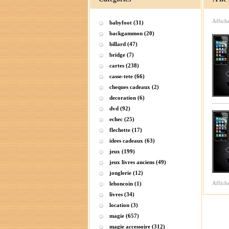
Affich
babyfoot (31)
backgammon (20)
billard (47)
bridge (7)
cartes (238)
casse-tete (66)
cheques cadeaux (2)
decoration (6)
dvd (92)
echec (25)
flechette (17)
idees cadeaux (63)
jeux (199)
jeux livres anciens (49)
jonglerie (12)
Affich
leboncoin (1)
livres (34)
location (3)
magie (657)
magie accessoire (312)