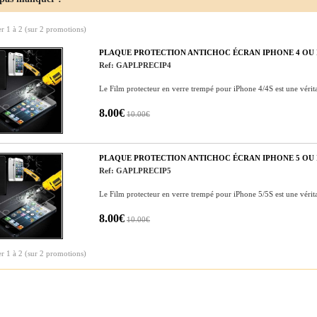
er
1
à
2
(sur
2
promotions)
PLAQUE PROTECTION ANTICHOC ÉCRAN IPHONE 4 OU I
Ref: GAPLPRECIP4
Le Film protecteur en verre trempé pour iPhone 4/4S est une véri
8.00€
10.00€
PLAQUE PROTECTION ANTICHOC ÉCRAN IPHONE 5 OU I
Ref: GAPLPRECIP5
Le Film protecteur en verre trempé pour iPhone 5/5S est une véri
8.00€
10.00€
er
1
à
2
(sur
2
promotions)