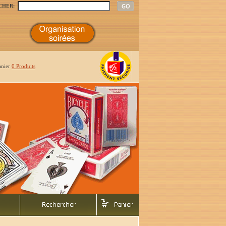
CHER:
anier
0 Produits