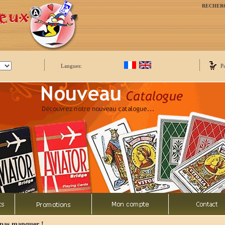
RECHER
Langues:
P
 pas manquer !