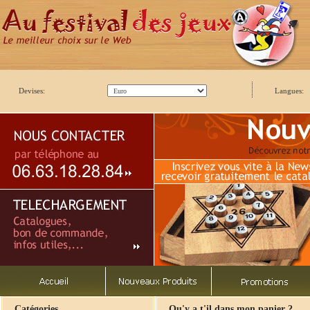
Devises:
Langues:
Catégories
Qu'y a t'il dans mon panier ?