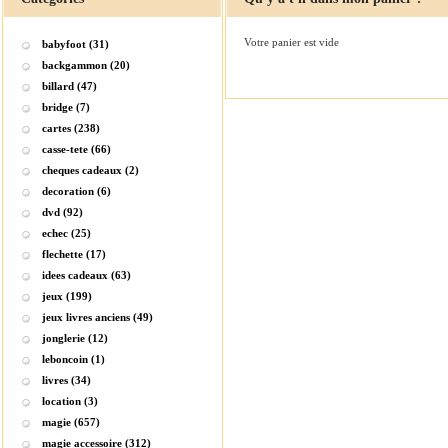
Votre panier est vide
babyfoot (31)
backgammon (20)
billard (47)
bridge (7)
cartes (238)
casse-tete (66)
cheques cadeaux (2)
decoration (6)
dvd (92)
echec (25)
flechette (17)
idees cadeaux (63)
jeux (199)
jeux livres anciens (49)
jonglerie (12)
leboncoin (1)
livres (34)
location (3)
magie (657)
magie accessoire (312)