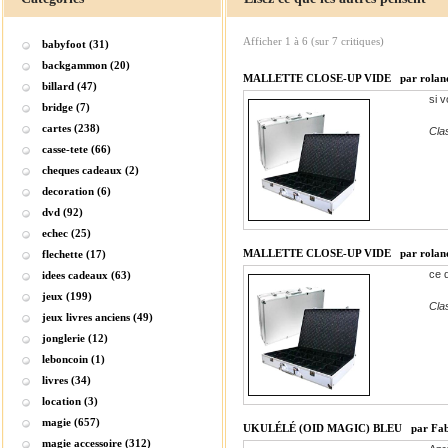
Afficher
1
à
6
(sur
7
critiques)
babyfoot (31)
backgammon (20)
MALLETTE CLOSE-UP VIDE
par rola
billard (47)
si v
bridge (7)
cartes (238)
Cla
casse-tete (66)
cheques cadeaux (2)
decoration (6)
dvd (92)
echec (25)
MALLETTE CLOSE-UP VIDE
par rola
flechette (17)
ce 
idees cadeaux (63)
jeux (199)
Cla
jeux livres anciens (49)
jonglerie (12)
leboncoin (1)
livres (34)
location (3)
magie (657)
UKULÉLÉ (OID MAGIC) BLEU
par Fa
magie accessoire (312)