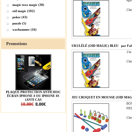
Apr
magie tora magic (30)
Cla
oid magic (102)
poker (43)
puzzle (5)
warhammer (16)
Promotions
UKULÉLÉ (OID MAGIC) BLEU
par Fa
J'ai
Cla
PLAQUE PROTECTION ANTICHOC
ÉCRAN IPHONE 4 OU IPHONE 4S
JEU CROQUET EN MOUSSE (OID MAG
(ANTI CAS
10.00€
8.00€
BON
RED
Cla