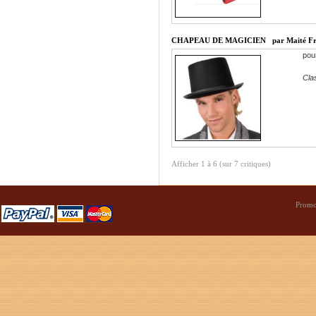
CHAPEAU DE MAGICIEN
par Maité F
pou
Cla
Afficher
1
à
6
(sur
7
critiques)
Promo