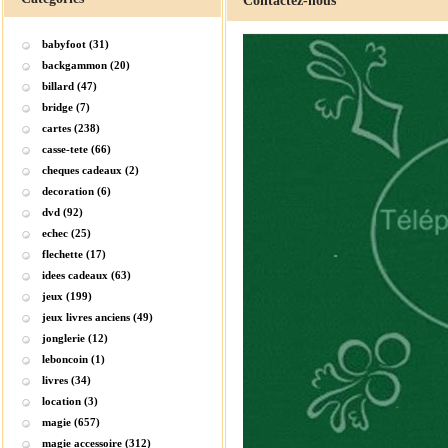
Contactez-nous
babyfoot (31)
backgammon (20)
billard (47)
bridge (7)
cartes (238)
casse-tete (66)
cheques cadeaux (2)
decoration (6)
dvd (92)
echec (25)
flechette (17)
idees cadeaux (63)
jeux (199)
jeux livres anciens (49)
jonglerie (12)
leboncoin (1)
livres (34)
location (3)
magie (657)
magie accessoire (312)