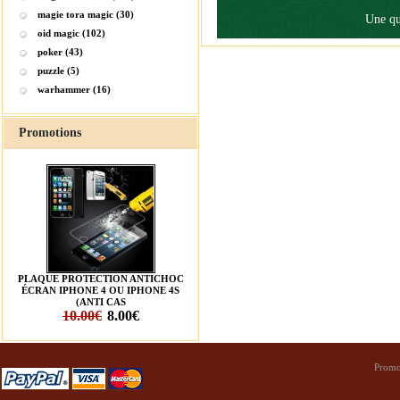
magie tora magic (30)
Une qu
oid magic (102)
poker (43)
puzzle (5)
warhammer (16)
Promotions
PLAQUE PROTECTION ANTICHOC
ÉCRAN IPHONE 4 OU IPHONE 4S
(ANTI CAS
10.00€
8.00€
Promo