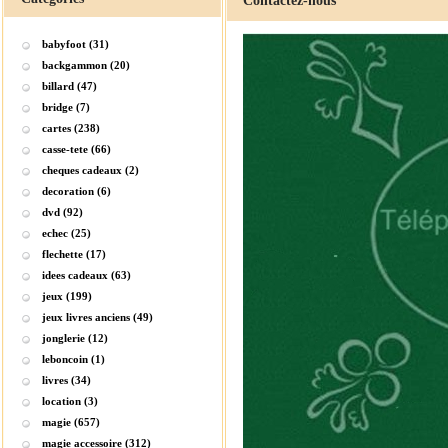
Contactez-nous
babyfoot (31)
backgammon (20)
billard (47)
bridge (7)
cartes (238)
casse-tete (66)
cheques cadeaux (2)
decoration (6)
dvd (92)
echec (25)
flechette (17)
idees cadeaux (63)
jeux (199)
jeux livres anciens (49)
jonglerie (12)
leboncoin (1)
livres (34)
location (3)
magie (657)
magie accessoire (312)