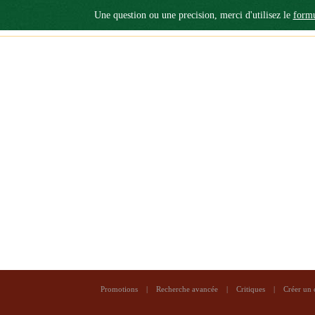
Une question ou une precision, merci d'utilisez le
formu
Promotions
|
Recherche avancée
|
Critiques
|
Créer un