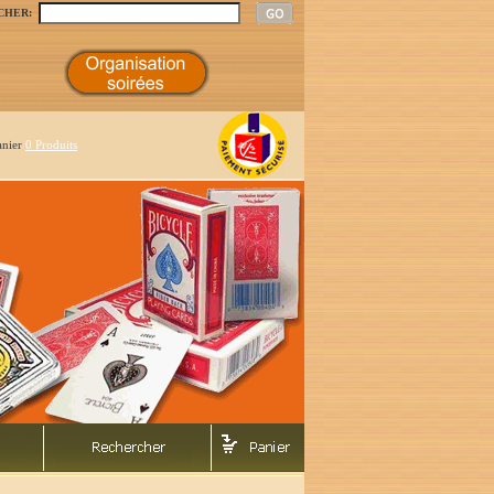
CHER:
anier
0 Produits