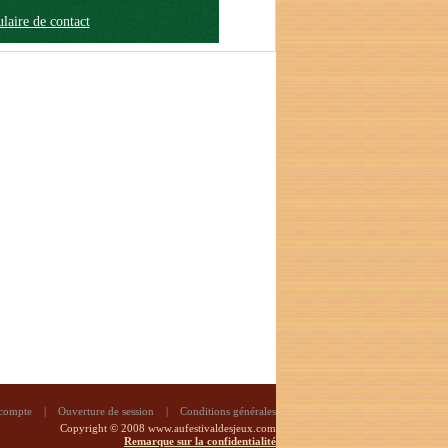
laire de contact
 compte
|
Ouverture de session
|
Conditions générales
Copyright © 2008 www.aufestivaldesjeux.com
Remarque sur la confidentialité