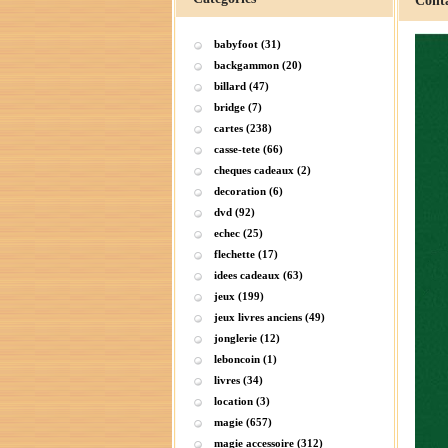
Contac
babyfoot (31)
backgammon (20)
billard (47)
bridge (7)
cartes (238)
casse-tete (66)
cheques cadeaux (2)
decoration (6)
dvd (92)
echec (25)
flechette (17)
idees cadeaux (63)
jeux (199)
jeux livres anciens (49)
jonglerie (12)
leboncoin (1)
livres (34)
location (3)
magie (657)
magie accessoire (312)