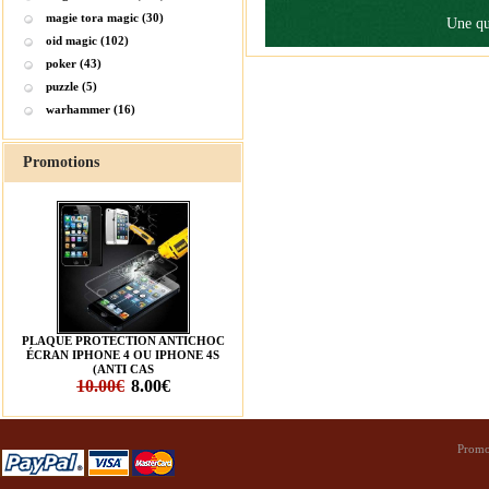
magie tora magic (30)
Une qu
oid magic (102)
poker (43)
puzzle (5)
warhammer (16)
Promotions
PLAQUE PROTECTION ANTICHOC
ÉCRAN IPHONE 4 OU IPHONE 4S
(ANTI CAS
10.00€
8.00€
Promo