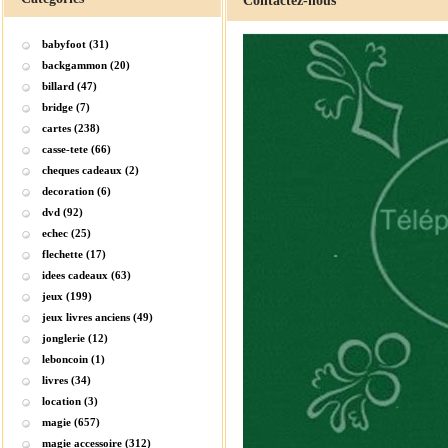
Contactez-nous
babyfoot (31)
backgammon (20)
billard (47)
bridge (7)
cartes (238)
casse-tete (66)
cheques cadeaux (2)
decoration (6)
dvd (92)
echec (25)
flechette (17)
idees cadeaux (63)
jeux (199)
jeux livres anciens (49)
jonglerie (12)
leboncoin (1)
livres (34)
location (3)
magie (657)
magie accessoire (312)