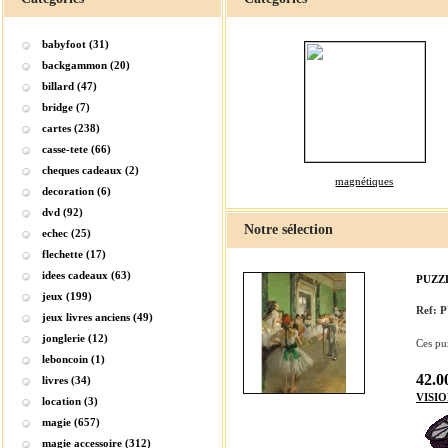
babyfoot (31)
backgammon (20)
billard (47)
bridge (7)
cartes (238)
casse-tete (66)
cheques cadeaux (2)
magnétiques
decoration (6)
dvd (92)
Notre sélection
echec (25)
flechette (17)
idees cadeaux (63)
PUZZ
jeux (199)
Ref:
jeux livres anciens (49)
jonglerie (12)
Ces pu
leboncoin (1)
42.0
livres (34)
VISI
location (3)
magie (657)
magie accessoire (312)