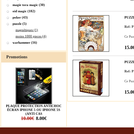
magie tora magic (30)
oid magic (102)
poker (43)
PUZZL
puzzle (5)
Ref:
magnétiques (1)
moins 1000 pieces (4)
Ce Puz
warhammer (16)
15.0
Promotions
PUZZ
Ref:
Ce Puz
15.0
PLAQUE PROTECTION ANTICHOC
ÉCRAN IPHONE 5 OU IPHONE 5S
(ANTI CAS
10.00€
8.00€