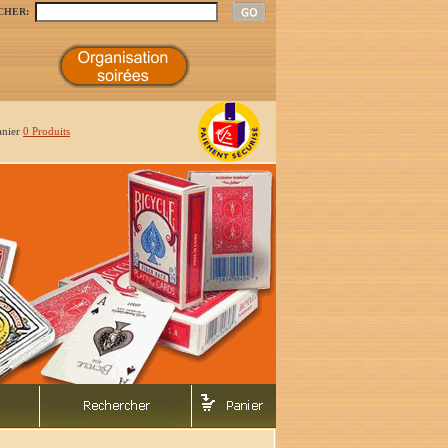
CHER:
anier
0 Produits