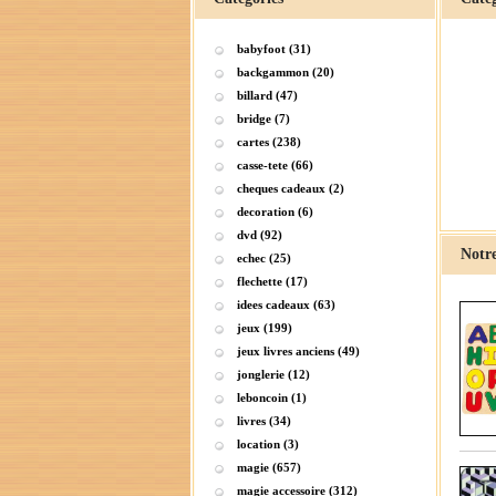
babyfoot (31)
backgammon (20)
billard (47)
bridge (7)
cartes (238)
casse-tete (66)
cheques cadeaux (2)
decoration (6)
dvd (92)
Notre
echec (25)
flechette (17)
idees cadeaux (63)
jeux (199)
jeux livres anciens (49)
jonglerie (12)
leboncoin (1)
livres (34)
location (3)
magie (657)
magie accessoire (312)