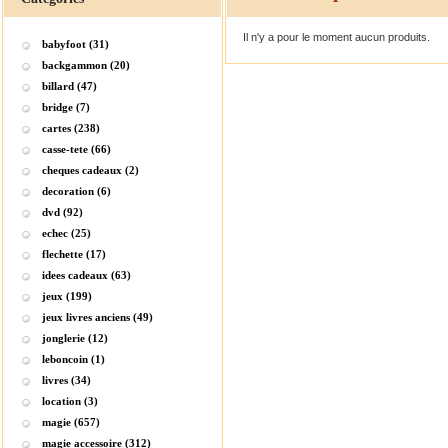
Il n'y a pour le moment aucun produits.
babyfoot (31)
backgammon (20)
billard (47)
bridge (7)
cartes (238)
casse-tete (66)
cheques cadeaux (2)
decoration (6)
dvd (92)
echec (25)
flechette (17)
idees cadeaux (63)
jeux (199)
jeux livres anciens (49)
jonglerie (12)
leboncoin (1)
livres (34)
location (3)
magie (657)
magie accessoire (312)