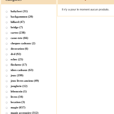
Il n'y a pour le moment aucun produits.
babyfoot (31)
backgammon (20)
billard (47)
bridge (7)
cartes (238)
casse-tete (66)
cheques cadeaux (2)
decoration (6)
dvd (92)
echec (25)
flechette (17)
idees cadeaux (63)
jeux (199)
jeux livres anciens (49)
jonglerie (12)
leboncoin (1)
livres (34)
location (3)
magie (657)
magie accessoire (312)