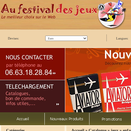
Devises:
Langues:
»
»
»
Catégories
Accueil
Catalogue
jeux
enfa