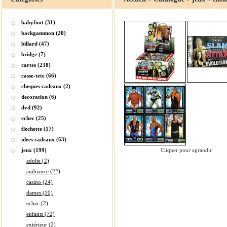
babyfoot (31)
backgammon (20)
billard (47)
bridge (7)
cartes (238)
casse-tete (66)
cheques cadeaux (2)
decoration (6)
dvd (92)
echec (25)
flechette (17)
idees cadeaux (63)
jeux (199)
Cliquer pour agrandir
adulte (2)
ambiance (22)
casino (24)
dames (10)
echec (2)
enfants (72)
extérieur (2)