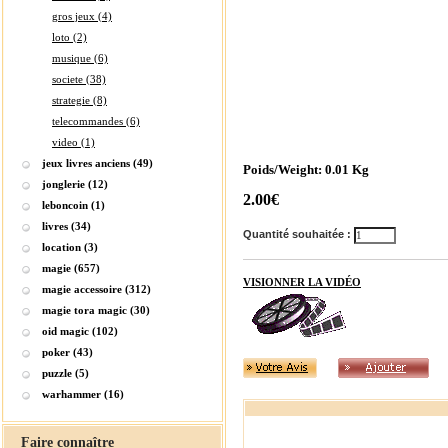
gros jeux (4)
loto (2)
musique (6)
societe (38)
strategie (8)
telecommandes (6)
video (1)
jeux livres anciens (49)
Poids/Weight: 0.01 Kg
jonglerie (12)
2.00€
leboncoin (1)
livres (34)
Quantité souhaitée :
location (3)
magie (657)
VISIONNER LA VIDÉO
magie accessoire (312)
magie tora magic (30)
oid magic (102)
poker (43)
puzzle (5)
warhammer (16)
Faire connaître