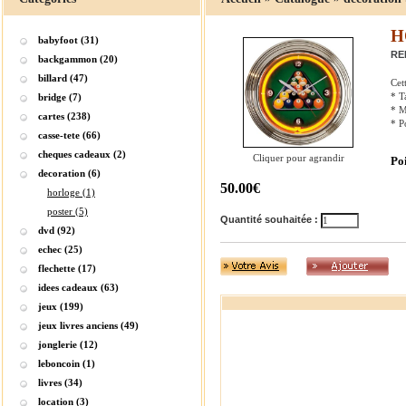
H
babyfoot (31)
RE
backgammon (20)
billard (47)
Cet
* T
bridge (7)
* M
cartes (238)
* P
casse-tete (66)
cheques cadeaux (2)
Cliquer pour agrandir
Po
decoration (6)
50.00€
horloge (1)
poster (5)
Quantité souhaitée :
dvd (92)
echec (25)
flechette (17)
idees cadeaux (63)
jeux (199)
jeux livres anciens (49)
jonglerie (12)
leboncoin (1)
livres (34)
location (3)