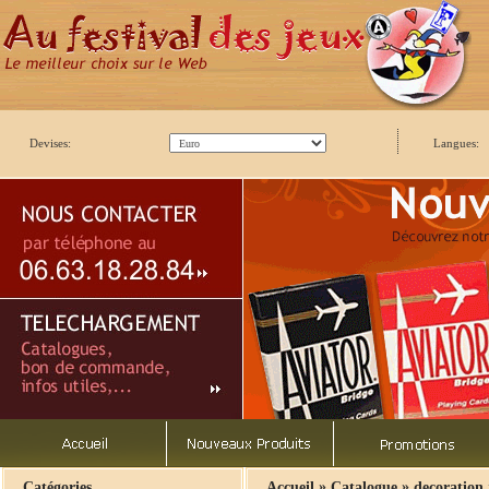
Devises:
Langues:
»
»
Catégories
Accueil
Catalogue
decoration