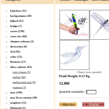
babyfoot (31)
backgammon (20)
billard (47)
bridge (7)
cartes (238)
casse-tete (66)
cheques cadeaux (2)
decoration (6)
dvd (92)
echec (25)
flechette (17)
idees cadeaux (63)
cave cigares (5)
Cliquer pour agrandir
Poids/Weight: 0.12 Kg
gadget (46)
gadget high-tech (9)
12.00€
pratique (3)
Quantité souhaitée :
jeux (199)
jeux livres anciens (49)
jonglerie (12)
leboncoin (1)