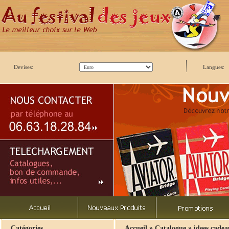
Devises:
Langues:
»
»
Catégories
Accueil
Catalogue
idees cade