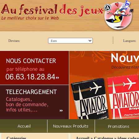
Devises:
Langues:
»
»
Catégories
Accueil
Catalogue
idees cade