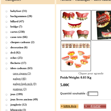
babyfoot (31)
backgammon (20)
billard (47)
bridge (7)
cartes (238)
casse-tete (66)
cheques cadeaux (2)
decoration (6)
dvd (92)
echec (25)
flechette (17)
idees cadeaux (63)
cave cigares (5)
Cliquer pour agrandir
Poids/Weight: 0.03 Kg
gadget (46)
gadget high-tech (9)
5.00€
pratique (3)
Quantité souhaitée :
jeux (199)
jeux livres anciens (49)
jonglerie (12)
leboncoin (1)