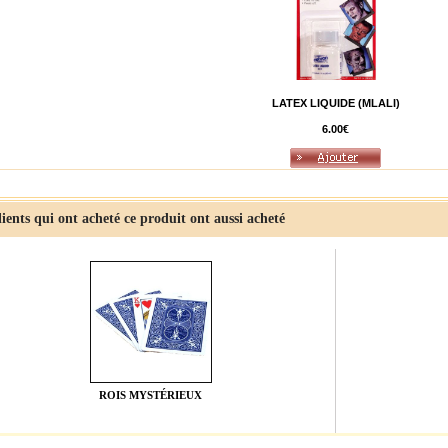
LATEX LIQUIDE (MLALI)
6.00€
lients qui ont acheté ce produit ont aussi acheté
ROIS MYSTÉRIEUX