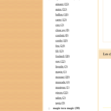
aimant (35)
autre (31)
ballon (16)
carte (13)
cire (2)
close up (8)
confetti (8)
corde (10)
feu (24)
fil (13)
Les c
foulard (58)
gag (22)
liquide (3)
magie (1)
mousse (20)
muscade (4)
musique (1)
pieces (32)
salon (2)
tapis (9)
magie tora magic (30)