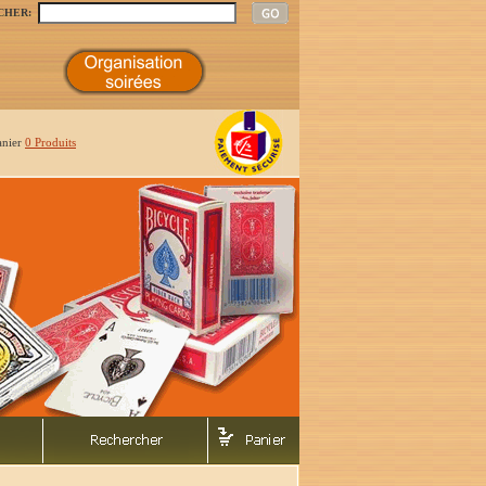
CHER:
anier
0 Produits