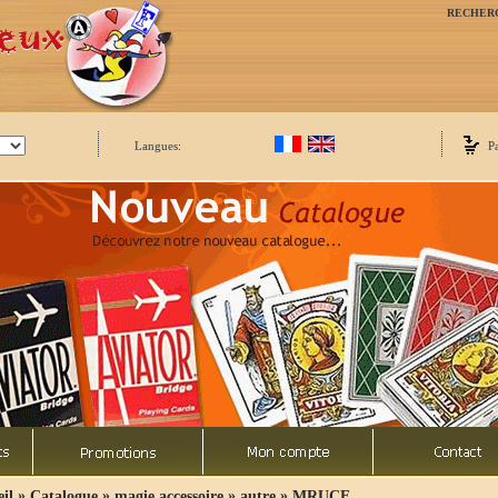
RECHER
Langues:
P
»
»
»
»
il
Catalogue
magie accessoire
autre
MRUCE