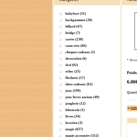
babyfoot (31)
backgammon (20)
billard (47)
bridge (7)
cartes (238)
casse-tete (66)
cheques cadeaux (2)
decoration (6)
* Boute
dvd (92)
echec (25)
Poids
flechette (17)
6.00
idees cadeaux (63)
jeux (199)
Quant
jeux livres anciens (49)
jonglerie (12)
leboncoin (1)
livres (34)
location (3)
magie (657)
magie accessoire (312)