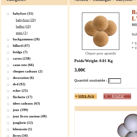
B
babyfoot (31)
L
babyfoot (20)
RE
balles (10)
mini (1)
Bal
backgammon (20)
* T
billard (47)
* V
bridge (7)
Cliquer pour agrandir
cartes (238)
Poids/Weight: 0.01 Kg
casse-tete (66)
3.00€
cheques cadeaux (2)
decoration (6)
Quantité souhaitée :
dvd (92)
echec (25)
flechette (17)
idees cadeaux (63)
jeux (199)
jeux livres anciens (49)
jonglerie (12)
leboncoin (1)
livres (34)