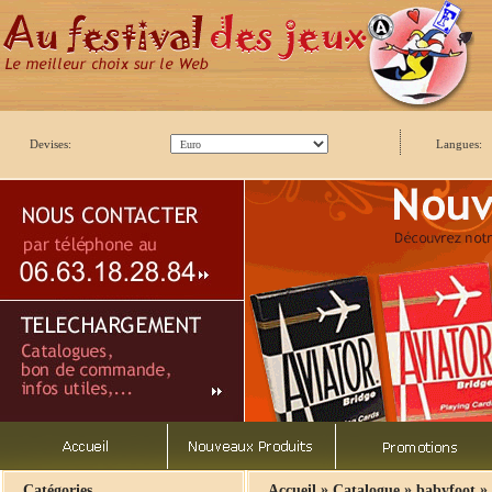
Devises:
Langues:
»
»
»
Catégories
Accueil
Catalogue
babyfoot