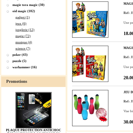
MAGI
magie tora magic (30)
oid magic (102)
Ref: 
gadget (1)
Une pei
jeux (6)
jonglerie (12)
18.0
magie (72)
musique (4)
MAGI
science (7)
poker (43)
Ref: 
puzzle (5)
Une pei
warhammer (16)
20.0
Promotions
JEU 
Ref: 
Vise b
30.0
PLAQUE PROTECTION ANTICHOC