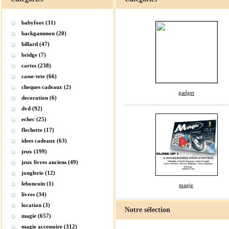
babyfoot (31)
backgammon (20)
billard (47)
bridge (7)
cartes (238)
casse-tete (66)
cheques cadeaux (2)
gadget
decoration (6)
dvd (92)
echec (25)
flechette (17)
idees cadeaux (63)
jeux (199)
jeux livres anciens (49)
jonglerie (12)
leboncoin (1)
magie
livres (34)
location (3)
Notre sélection
magie (657)
magie accessoire (312)