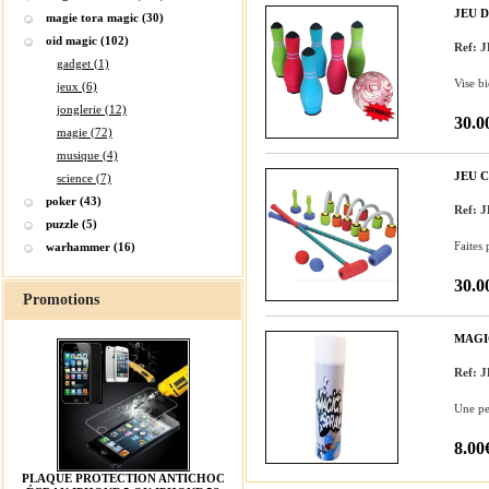
JEU 
magie tora magic (30)
oid magic (102)
Ref: 
gadget (1)
Vise b
jeux (6)
jonglerie (12)
30.0
magie (72)
musique (4)
JEU 
science (7)
poker (43)
Ref:
puzzle (5)
Faites 
warhammer (16)
30.0
Promotions
MAGI
Ref: 
Une pei
8.00
PLAQUE PROTECTION ANTICHOC