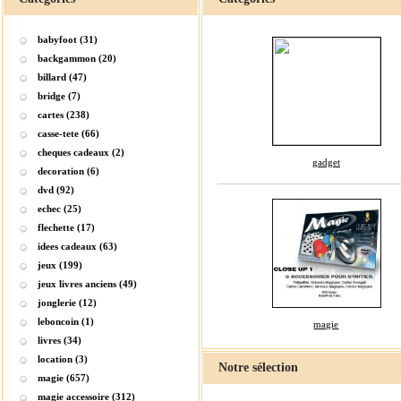
babyfoot (31)
backgammon (20)
billard (47)
bridge (7)
cartes (238)
casse-tete (66)
cheques cadeaux (2)
gadget
decoration (6)
dvd (92)
echec (25)
flechette (17)
idees cadeaux (63)
jeux (199)
jeux livres anciens (49)
jonglerie (12)
leboncoin (1)
magie
livres (34)
location (3)
Notre sélection
magie (657)
magie accessoire (312)