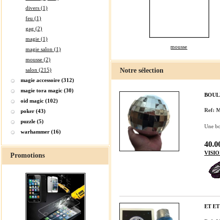
divers (1)
feu (1)
gag (2)
magie (1)
mousse
magie salon (1)
mousse (2)
salon (215)
Notre sélection
magie accessoire (312)
magie tora magic (30)
BOUL
oid magic (102)
Ref:
poker (43)
puzzle (5)
Une bo
warhammer (16)
40.0
VISI
Promotions
ET E