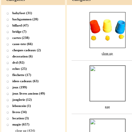
babyfoot (31)
backgammon (20)
billard (47)
bridge (7)
cartes (238)
casse-tete (66)
cheques cadeaux (2)
close up
decoration (6)
dvd (92)
echec (25)
flechette (17)
idees cadeaux (63)
jeux (199)
jeux livres anciens (49)
jonglerie (12)
leboncoin (1)
gag
livres (34)
location (3)
magie (657)
close up (434)