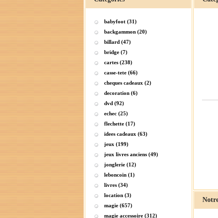
babyfoot (31)
backgammon (20)
billard (47)
bridge (7)
cartes (238)
casse-tete (66)
cheques cadeaux (2)
decoration (6)
dvd (92)
echec (25)
flechette (17)
idees cadeaux (63)
jeux (199)
jeux livres anciens (49)
jonglerie (12)
leboncoin (1)
livres (34)
location (3)
Notre
magie (657)
magie accessoire (312)