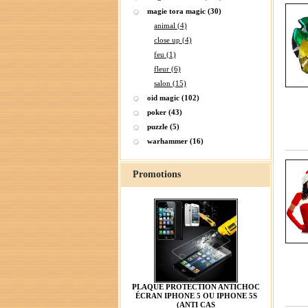
magie tora magic (30)
animal (4)
close up (4)
feu (1)
fleur (6)
salon (15)
oid magic (102)
poker (43)
puzzle (5)
warhammer (16)
Promotions
PLAQUE PROTECTION ANTICHOC
ÉCRAN IPHONE 5 OU IPHONE 5S
(ANTI CAS