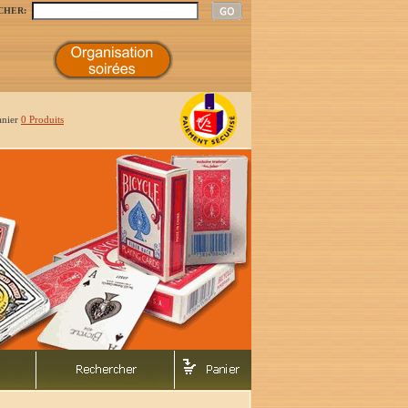
CHER:
anier
0 Produits