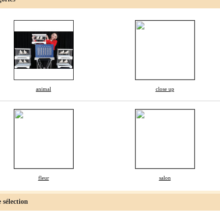
animal
close up
fleur
salon
 sélection