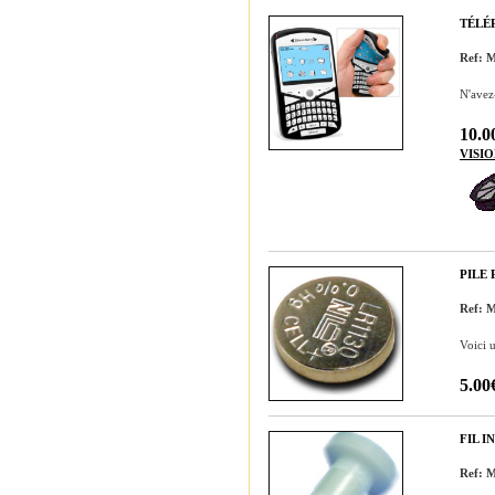
TÉLÉ
Ref: 
N'avez
10.0
VISI
PILE
Ref: 
Voici 
5.00
FIL I
Ref: 