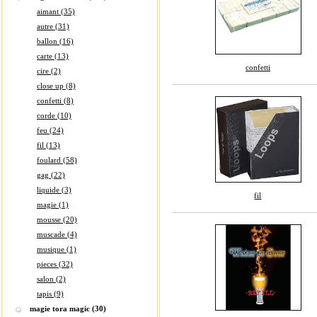
aimant (35)
autre (31)
ballon (16)
carte (13)
confetti
cire (2)
close up (8)
confetti (8)
corde (10)
feu (24)
fil (13)
foulard (58)
gag (22)
liquide (3)
fil
magie (1)
mousse (20)
muscade (4)
musique (1)
pieces (32)
salon (2)
tapis (9)
magie tora magic (30)