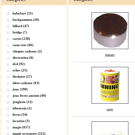
babyfoot (31)
backgammon (20)
billard (47)
bridge (7)
cartes (238)
casse-tete (66)
cheques cadeaux (2)
aimant
decoration (6)
dvd (92)
echec (25)
flechette (17)
idees cadeaux (63)
jeux (199)
jeux livres anciens (49)
jonglerie (12)
leboncoin (1)
carte
livres (34)
location (3)
magie (657)
magie accessoire (312)