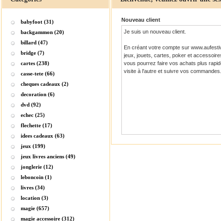
Nouveau client
babyfoot (31)
Je suis un nouveau client.
backgammon (20)
billard (47)
En créant votre compte sur www.aufesti
bridge (7)
jeux, jouets, cartes, poker et accessoire
cartes (238)
vous pourrez faire vos achats plus rapid
visite à l'autre et suivre vos commandes
casse-tete (66)
cheques cadeaux (2)
decoration (6)
dvd (92)
echec (25)
flechette (17)
idees cadeaux (63)
jeux (199)
jeux livres anciens (49)
jonglerie (12)
leboncoin (1)
livres (34)
location (3)
magie (657)
magie accessoire (312)