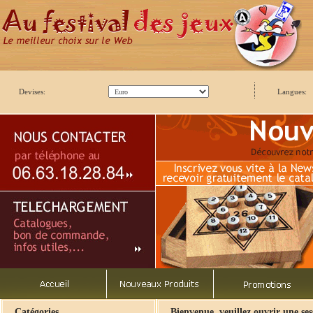
Devises:
Langues:
Catégories
Bienvenue, veuillez ouvrir une ses