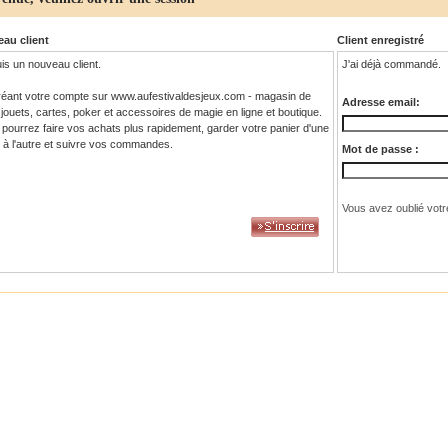
au client
Client enregistré
is un nouveau client.
J'ai déjà commandé.
réant votre compte sur www.aufestivaldesjeux.com - magasin de
Adresse email:
 jouets, cartes, poker et accessoires de magie en ligne et boutique.
pourrez faire vos achats plus rapidement, garder votre panier d'une
e à l'autre et suivre vos commandes.
Mot de passe :
Vous avez oublié votr