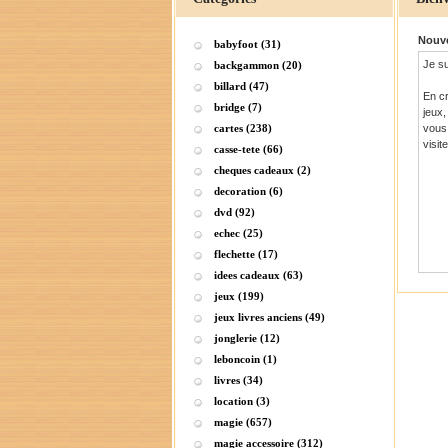
Nouve
babyfoot (31)
Je su
backgammon (20)
billard (47)
En c
bridge (7)
jeux,
cartes (238)
vous 
visit
casse-tete (66)
cheques cadeaux (2)
decoration (6)
dvd (92)
echec (25)
flechette (17)
idees cadeaux (63)
jeux (199)
jeux livres anciens (49)
jonglerie (12)
leboncoin (1)
livres (34)
location (3)
magie (657)
magie accessoire (312)