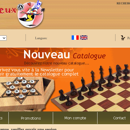
RECHER
Langues:
P
enue, veuillez ouvrir une session