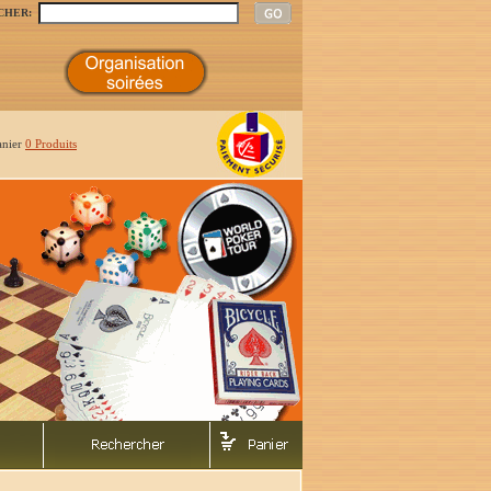
CHER:
anier
0 Produits