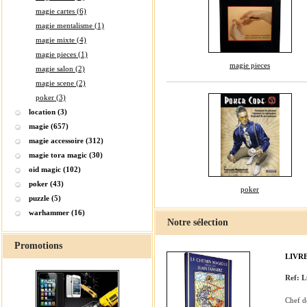
magie cartes (6)
magie mentalisme (1)
magie mixte (4)
magie pieces (1)
magie pieces
magie salon (2)
magie scene (2)
poker (3)
location (3)
magie (657)
magie accessoire (312)
magie tora magic (30)
oid magic (102)
poker (43)
poker
puzzle (5)
warhammer (16)
Notre sélection
Promotions
LIVR
Ref:
Chef de