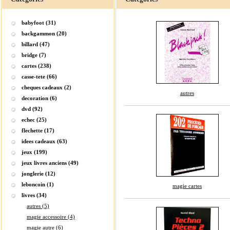
babyfoot (31)
backgammon (20)
billard (47)
bridge (7)
cartes (238)
casse-tete (66)
cheques cadeaux (2)
autres
decoration (6)
dvd (92)
echec (25)
flechette (17)
idees cadeaux (63)
jeux (199)
jeux livres anciens (49)
jonglerie (12)
leboncoin (1)
magie cartes
livres (34)
autres (5)
magie accessoire (4)
magie autre (6)