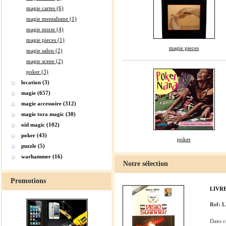
magie cartes (6)
magie mentalisme (1)
magie mixte (4)
magie pieces (1)
magie pieces
magie salon (2)
magie scene (2)
poker (3)
location (3)
magie (657)
magie accessoire (312)
magie tora magic (30)
oid magic (102)
poker (43)
poker
puzzle (5)
warhammer (16)
Notre sélection
Promotions
LIVR
Ref: 
Dans c