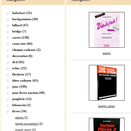
babyfoot (31)
backgammon (20)
billard (47)
bridge (7)
cartes (238)
casse-tete (66)
cheques cadeaux (2)
autres
decoration (6)
dvd (92)
echec (25)
flechette (17)
idees cadeaux (63)
jeux (199)
jeux livres anciens (49)
jonglerie (12)
leboncoin (1)
magie cartes
livres (34)
autres (5)
magie accessoire (4)
magie autre (6)