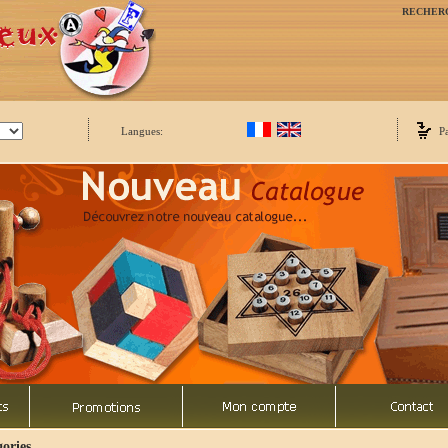
RECHER
Langues:
P
ories