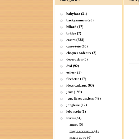
babyfoot (31)
backgammon (20)
billard (47)
bridge (7)
cartes (238)
casse-tete (66)
cheques cadeaux (2)
decoration (6)
dvd (92)
echec (25)
flechette (17)
idees cadeaux (63)
jeux (199)
jeux livres anciens (49)
jonglerie (12)
leboncoin (1)
livres (34)
autres (5)
magie accessoire (4)
magie autre (6)