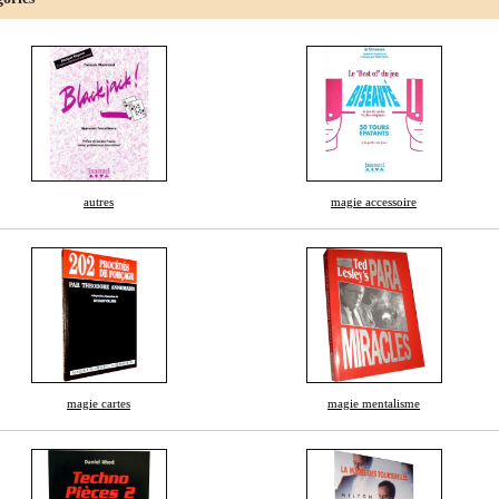
autres
magie accessoire
magie cartes
magie mentalisme