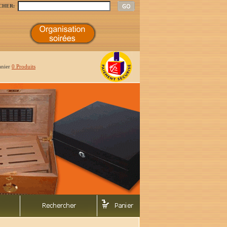
CHER:
anier
0 Produits