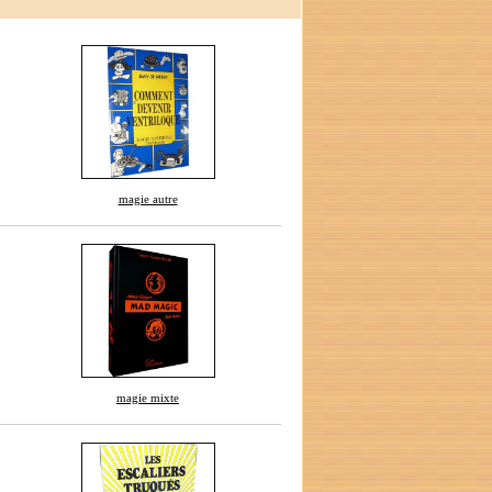
magie autre
magie mixte