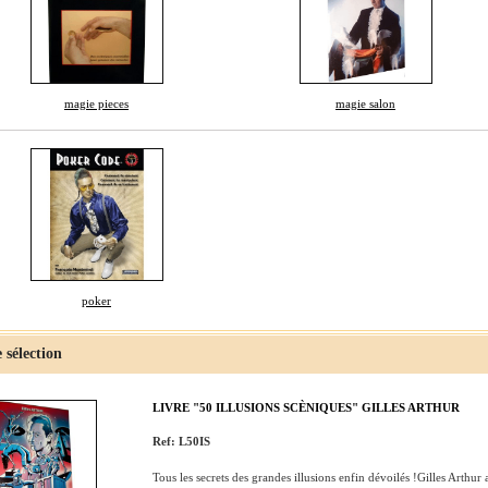
magie pieces
magie salon
poker
 sélection
LIVRE "50 ILLUSIONS SCÈNIQUES" GILLES ARTHUR
Ref: L50IS
Tous les secrets des grandes illusions enfin dévoilés !Gilles Arthur