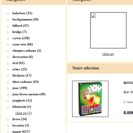
babyfoot (31)
backgammon (20)
billard (47)
bridge (7)
cartes (238)
casse-tete (66)
cheques cadeaux (2)
close up
decoration (6)
dvd (92)
Notre sélection
echec (25)
flechette (17)
idees cadeaux (63)
BONN
jeux (199)
Ref:
jeux livres anciens (49)
jonglerie (12)
2 cart
leboncoin (1)
8.00
close up (1)
livres (34)
location (3)
magie (657)