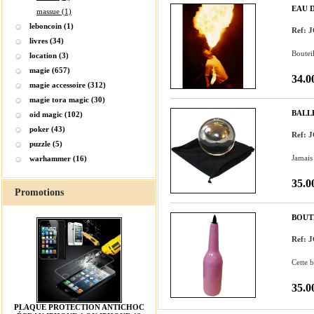
EAU D
massue (1)
leboncoin (1)
Ref: 
livres (34)
Bouteil
location (3)
magie (657)
34.0
magie accessoire (312)
magie tora magic (30)
BALL
oid magic (102)
poker (43)
Ref:
puzzle (5)
Jamais
warhammer (16)
35.0
Promotions
BOUT
Ref: 
Cette 
35.0
PLAQUE PROTECTION ANTICHOC