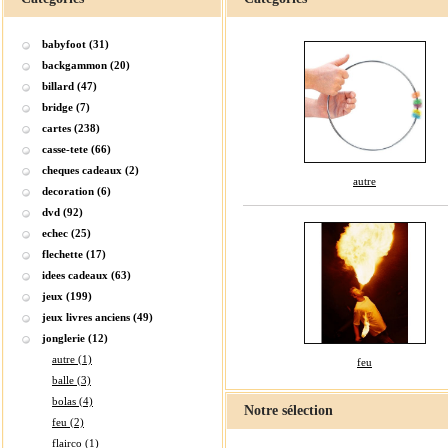
babyfoot (31)
backgammon (20)
billard (47)
bridge (7)
cartes (238)
casse-tete (66)
cheques cadeaux (2)
autre
decoration (6)
dvd (92)
echec (25)
flechette (17)
idees cadeaux (63)
jeux (199)
jeux livres anciens (49)
jonglerie (12)
autre (1)
feu
balle (3)
bolas (4)
Notre sélection
feu (2)
flairco (1)