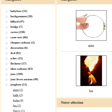
babyfoot (31)
backgammon (20)
billard (47)
bridge (7)
cartes (238)
casse-tete (66)
cheques cadeaux (2)
autre
decoration (6)
dvd (92)
echec (25)
flechette (17)
idees cadeaux (63)
jeux (199)
jeux livres anciens (49)
jonglerie (12)
autre (1)
feu
balle (3)
bolas (4)
Notre sélection
feu (2)
flairco (1)