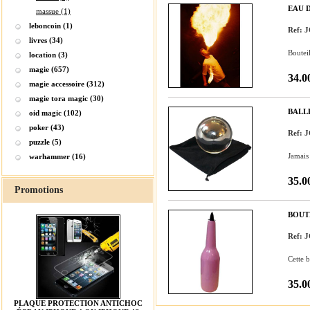
EAU D
massue (1)
leboncoin (1)
Ref: 
livres (34)
Bouteil
location (3)
magie (657)
34.0
magie accessoire (312)
magie tora magic (30)
BALL
oid magic (102)
poker (43)
Ref:
puzzle (5)
Jamais
warhammer (16)
35.0
Promotions
BOUT
Ref: 
Cette 
35.0
PLAQUE PROTECTION ANTICHOC