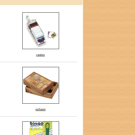
casino
enfants