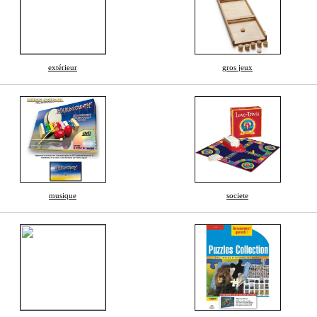
extérieur
gros jeux
musique
societe