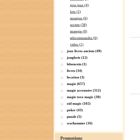
gros jeux (4)
loto (2)
musique (6)
societe (38)
strategie (8)
telecommandes (6)
video (1)
jeux livres anciens (49)
jonglerie (12)
leboncoin (1)
livres (34)
location (3)
magie (657)
magie accessoire (312)
magie tora magic (30)
oid magic (102)
poker (43)
puzzle (5)
warhammer (16)
Promotions