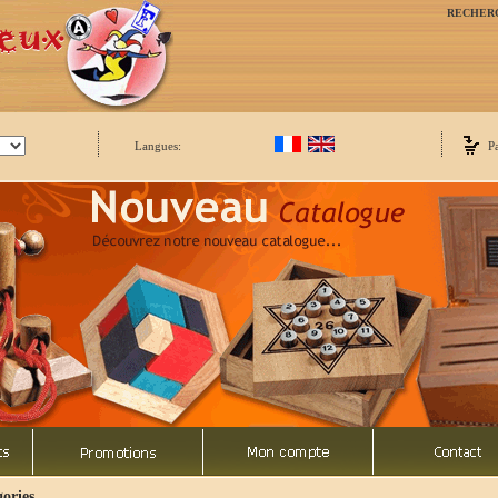
RECHER
Langues:
P
ories