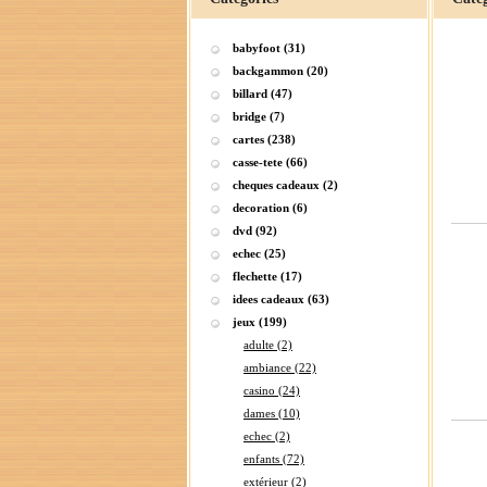
babyfoot (31)
backgammon (20)
billard (47)
bridge (7)
cartes (238)
casse-tete (66)
cheques cadeaux (2)
decoration (6)
dvd (92)
echec (25)
flechette (17)
idees cadeaux (63)
jeux (199)
adulte (2)
ambiance (22)
casino (24)
dames (10)
echec (2)
enfants (72)
extérieur (2)