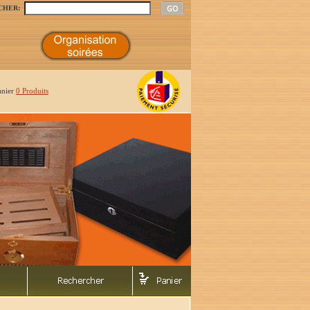
CHER:
anier
0 Produits