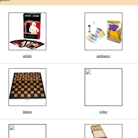
adulte
ambiance
dames
echec