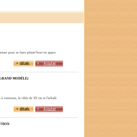
enser pour se faire plaisir?tout en appre
 (GRAND MODÈLE)
à ventouse, la cible de 30 cm et l'arbalè
UTION