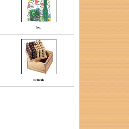
loto
strategie