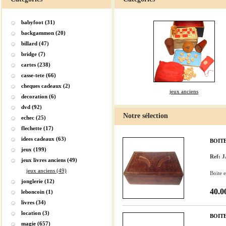
babyfoot (31)
backgammon (20)
billard (47)
bridge (7)
cartes (238)
casse-tete (66)
cheques cadeaux (2)
jeux anciens
decoration (6)
dvd (92)
Notre sélection
echec (25)
flechette (17)
idees cadeaux (63)
BOIT
jeux (199)
Ref: 
jeux livres anciens (49)
jeux anciens (49)
Boite e
jonglerie (12)
40.0
leboncoin (1)
livres (34)
location (3)
BOIT
magie (657)