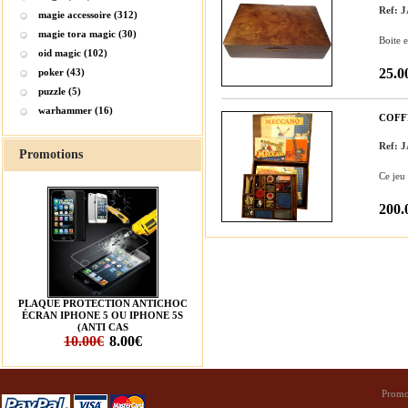
Ref: 
magie accessoire (312)
magie tora magic (30)
Boite 
oid magic (102)
25.0
poker (43)
puzzle (5)
warhammer (16)
COFF
Ref:
Promotions
Ce jeu 
200.
PLAQUE PROTECTION ANTICHOC
ÉCRAN IPHONE 5 OU IPHONE 5S
(ANTI CAS
10.00€
8.00€
Promo