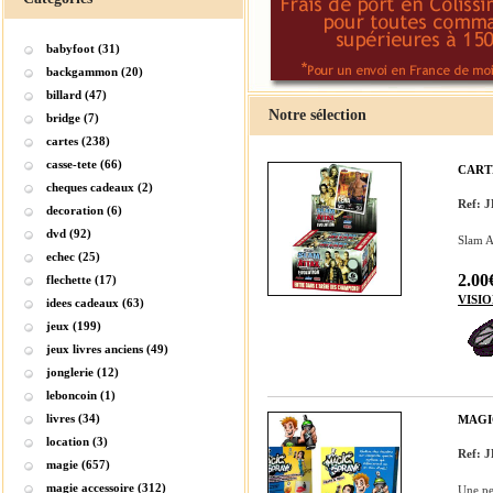
babyfoot (31)
backgammon (20)
billard (47)
Notre sélection
bridge (7)
cartes (238)
casse-tete (66)
CART
cheques cadeaux (2)
Ref:
decoration (6)
dvd (92)
Slam At
echec (25)
2.00
flechette (17)
VISI
idees cadeaux (63)
jeux (199)
jeux livres anciens (49)
jonglerie (12)
leboncoin (1)
livres (34)
MAGI
location (3)
Ref: 
magie (657)
magie accessoire (312)
Une pei