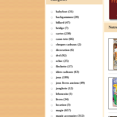
babyfoot (31)
backgammon (20)
billard (47)
Notre
bridge (7)
cartes (238)
casse-tete (66)
cheques cadeaux (2)
decoration (6)
dvd (92)
echec (25)
flechette (17)
idees cadeaux (63)
jeux (199)
jeux livres anciens (49)
jonglerie (12)
leboncoin (1)
livres (34)
location (3)
magie (657)
magie accessoire (312)