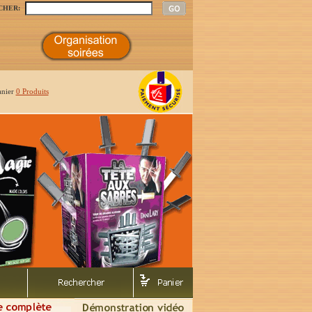
CHER:
anier
0 Produits