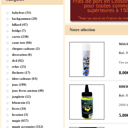
babyfoot (31)
backgammon (20)
billard (47)
Notre sélection
bridge (7)
cartes (238)
casse-tete (66)
MAGI
cheques cadeaux (2)
Ref: 
decoration (6)
dvd (92)
Une pei
echec (25)
8.00
flechette (17)
idees cadeaux (63)
jeux (199)
BIBER
jeux livres anciens (49)
Ref: 
jonglerie (12)
leboncoin (1)
2000 bi
livres (34)
location (3)
5.00
magie (657)
magie accessoire (312)