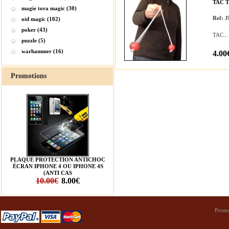
TAC 
magie tora magic (30)
Ref: 
oid magic (102)
poker (43)
TAC...
puzzle (5)
warhammer (16)
4.00
Promotions
PLAQUE PROTECTION ANTICHOC
ÉCRAN IPHONE 4 OU IPHONE 4S
(ANTI CAS
10.00€
8.00€
Promo