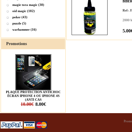
BIBER
magie tora magic (30)
Ref: 
oid magic (102)
poker (43)
2000 bi
puzzle (5)
warhammer (16)
5.00
Promotions
PLAQUE PROTECTION ANTICHOC
ÉCRAN IPHONE 4 OU IPHONE 4S
(ANTI CAS
10.00€
8.00€
Promo