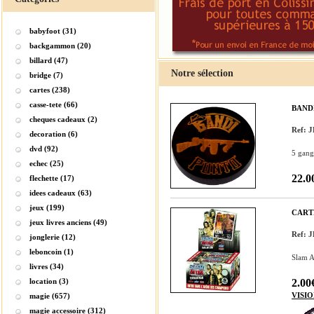
babyfoot (31)
backgammon (20)
billard (47)
Notre sélection
bridge (7)
cartes (238)
casse-tete (66)
BAND
cheques cadeaux (2)
Ref: 
decoration (6)
dvd (92)
5 gangs
echec (25)
22.0
flechette (17)
idees cadeaux (63)
jeux (199)
CART
jeux livres anciens (49)
Ref:
jonglerie (12)
leboncoin (1)
Slam At
livres (34)
location (3)
2.00
VISI
magie (657)
magie accessoire (312)