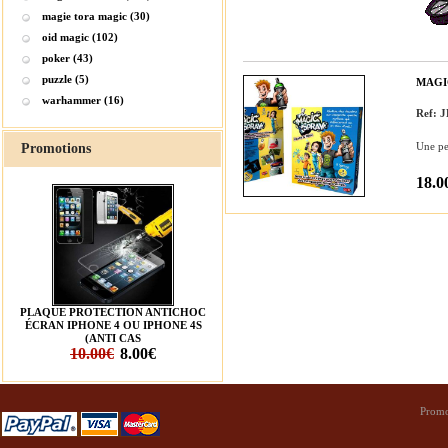
magie tora magic (30)
oid magic (102)
poker (43)
puzzle (5)
MAGI
warhammer (16)
Ref: 
Une pei
Promotions
18.0
PLAQUE PROTECTION ANTICHOC
ÉCRAN IPHONE 4 OU IPHONE 4S
(ANTI CAS
10.00€
8.00€
Promo