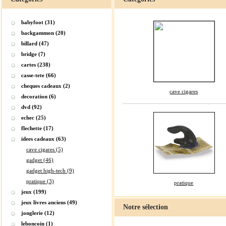
babyfoot (31)
backgammon (20)
billard (47)
bridge (7)
cartes (238)
casse-tete (66)
cheques cadeaux (2)
cave cigares
decoration (6)
dvd (92)
echec (25)
flechette (17)
idees cadeaux (63)
cave cigares (5)
gadget (46)
gadget high-tech (9)
pratique (3)
pratique
jeux (199)
jeux livres anciens (49)
Notre sélection
jonglerie (12)
leboncoin (1)