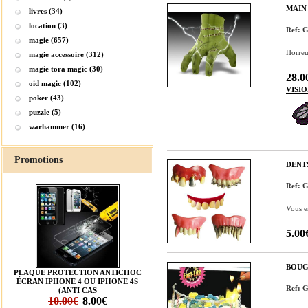
MAIN
livres (34)
location (3)
Ref:
magie (657)
Horreur
magie accessoire (312)
magie tora magic (30)
28.0
oid magic (102)
VISI
poker (43)
puzzle (5)
warhammer (16)
Promotions
DENT
Ref:
Vous en
5.00
BOUG
PLAQUE PROTECTION ANTICHOC
ÉCRAN IPHONE 4 OU IPHONE 4S
Ref:
(ANTI CAS
10.00€
8.00€