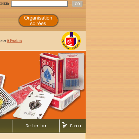
CHER:
anier
0 Produits