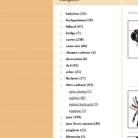
Affich
babyfoot (31)
backgammon (20)
billard (47)
bridge (7)
cartes (238)
casse-tete (66)
cheques cadeaux (2)
decoration (6)
dvd (92)
echec (25)
flechette (17)
idees cadeaux (63)
cave cigares (5)
gadget (46)
gadget high-tech (9)
pratique (3)
jeux (199)
jeux livres anciens (49)
jonglerie (12)
leboncoin (1)