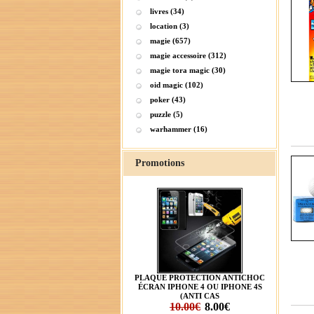
livres (34)
location (3)
magie (657)
magie accessoire (312)
magie tora magic (30)
oid magic (102)
poker (43)
puzzle (5)
warhammer (16)
Promotions
PLAQUE PROTECTION ANTICHOC
ÉCRAN IPHONE 4 OU IPHONE 4S
(ANTI CAS
10.00€
8.00€