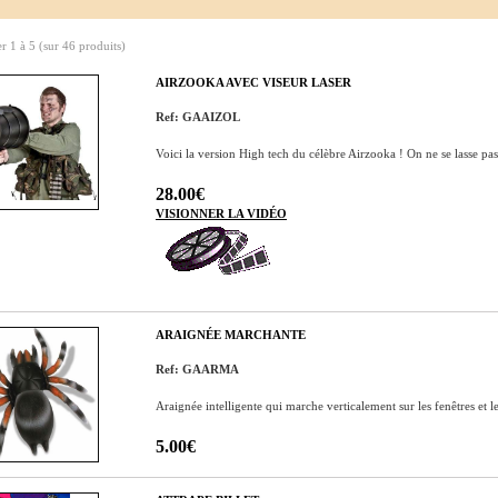
er
1
à
5
(sur
46
produits)
AIRZOOKA AVEC VISEUR LASER
Ref: GAAIZOL
Voici la version High tech du célèbre Airzooka ! On ne se lasse pas d
28.00€
VISIONNER LA VIDÉO
ARAIGNÉE MARCHANTE
Ref: GAARMA
Araignée intelligente qui marche verticalement sur les fenêtres et 
5.00€