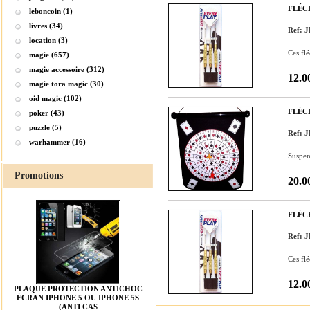
FLÉC
leboncoin (1)
livres (34)
Ref: 
location (3)
Ces fl
magie (657)
magie accessoire (312)
12.0
magie tora magic (30)
oid magic (102)
FLÉC
poker (43)
puzzle (5)
Ref: 
warhammer (16)
Suspend
Promotions
20.0
FLÉC
Ref: 
Ces fl
12.0
PLAQUE PROTECTION ANTICHOC
ÉCRAN IPHONE 5 OU IPHONE 5S
(ANTI CAS