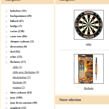
babyfoot (31)
backgammon (20)
billard (47)
bridge (7)
cartes (238)
casse-tete (66)
cheques cadeaux (2)
cible
decoration (6)
dvd (92)
echec (25)
flechette (17)
cible (1)
cible avec flechettes (4)
electronique (2)
flechette (8)
pointes (2)
flechette
idees cadeaux (63)
jeux (199)
Notre sélection
jeux livres anciens (49)
jonglerie (12)