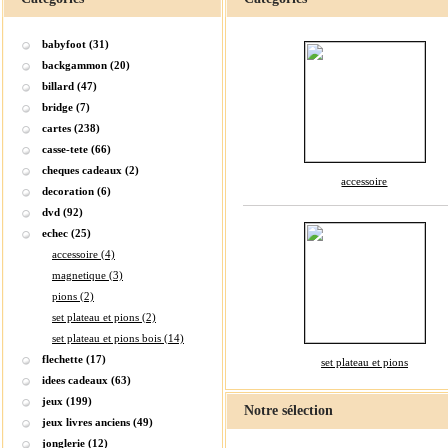
babyfoot (31)
backgammon (20)
billard (47)
bridge (7)
cartes (238)
casse-tete (66)
cheques cadeaux (2)
accessoire
decoration (6)
dvd (92)
echec (25)
accessoire (4)
magnetique (3)
pions (2)
set plateau et pions (2)
set plateau et pions bois (14)
flechette (17)
set plateau et pions
idees cadeaux (63)
jeux (199)
Notre sélection
jeux livres anciens (49)
jonglerie (12)