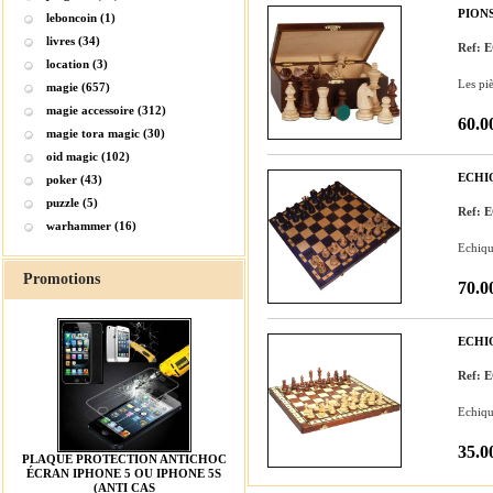
PION
leboncoin (1)
livres (34)
Ref: 
location (3)
Les piè
magie (657)
magie accessoire (312)
60.0
magie tora magic (30)
oid magic (102)
ECHI
poker (43)
puzzle (5)
Ref:
warhammer (16)
Echiqui
Promotions
70.0
ECHI
Ref: 
Echiqui
35.0
PLAQUE PROTECTION ANTICHOC
ÉCRAN IPHONE 5 OU IPHONE 5S
(ANTI CAS