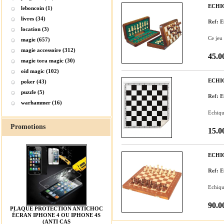
ECHIQ
leboncoin (1)
livres (34)
Ref:
location (3)
Ce jeu
magie (657)
magie accessoire (312)
45.0
magie tora magic (30)
oid magic (102)
ECHI
poker (43)
puzzle (5)
Ref: 
warhammer (16)
Echiqui
Promotions
15.0
ECHI
Ref: 
Echiqui
90.0
PLAQUE PROTECTION ANTICHOC
ÉCRAN IPHONE 4 OU IPHONE 4S
(ANTI CAS