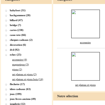
babyfoot (31)
backgammon (20)
billard (47)
bridge (7)
cartes (238)
casse-tete (66)
cheques cadeaux (2)
accessoire
decoration (6)
dvd (92)
echec (25)
accessoire (4)
magnetique (3)
pions (2)
set plateau et pions (2)
set plateau et pions bois (14)
flechette (17)
set plateau et pions
idees cadeaux (63)
jeux (199)
Notre sélection
jeux livres anciens (49)
jonglerie (12)